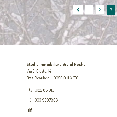
1
2
3
Studio Immobiliare Grand Hoche
Via S. Giusto, 14
Fraz. Beaulard - 10056 OULX (TO)
0122 851910
393 9597806