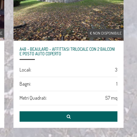
LE
€ NON DISPONIBILE
A48 – BEAULARD – AFFITTASI TRILOCALE CON 2 BALCONI
E POSTO AUTO COPERTO
Locali:
3
Bagni:
1
Metri Quadrati:
57 mq