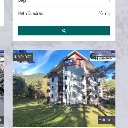
Bagni:
1
Metri Quadrati:
48 mq
IN VENDITA
00
€ 110.000