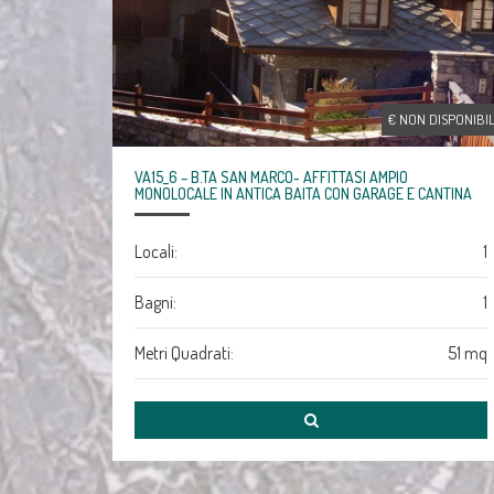
€ NON DISPONIBI
VA15_6 – B.TA SAN MARCO- AFFITTASI AMPIO
MONOLOCALE IN ANTICA BAITA CON GARAGE E CANTINA
Locali:
1
Bagni:
1
Metri Quadrati:
51 mq