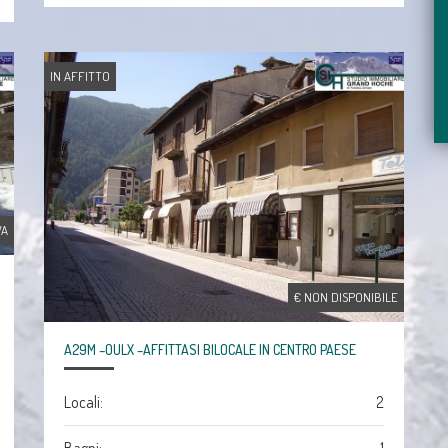
IN AFFITTO
VA
€ NON DISPONIBILE
A29M –OULX –AFFITTASI BILOCALE IN CENTRO PAESE
Locali:
2