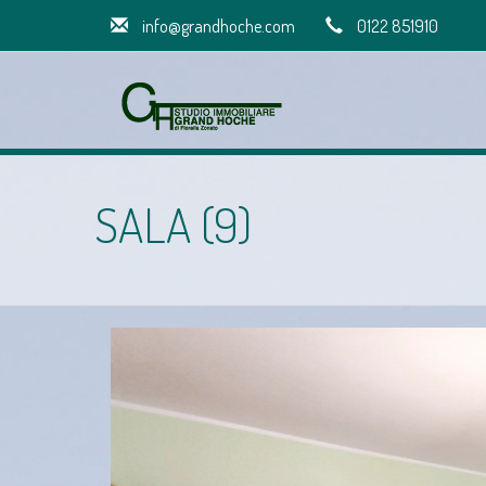
info@grandhoche.com
0122 851910
SALA (9)