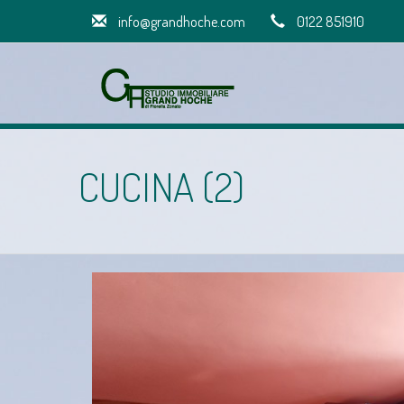
info@grandhoche.com
0122 851910
CUCINA (2)