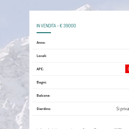
IN VENDITA - € 39000
Anno:
Locali:
APE:
Bagni:
Balcone:
Sì priv
Giardino: