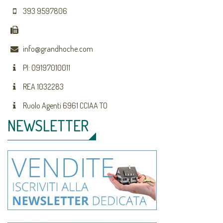
393 9597806
info@grandhoche.com
PI: 09197010011
REA 1032283
Ruolo Agenti 6961 CCIAA TO
NEWSLETTER