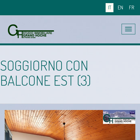
IT
EN
FR
Toggle
navig
SOGGIORNO CON
BALCONE EST (3)