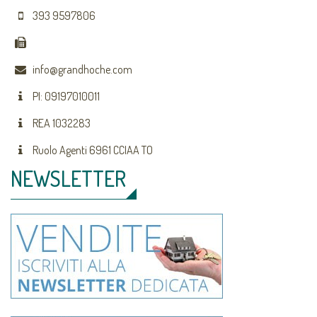
393 9597806
info@grandhoche.com
PI: 09197010011
REA 1032283
Ruolo Agenti 6961 CCIAA TO
NEWSLETTER