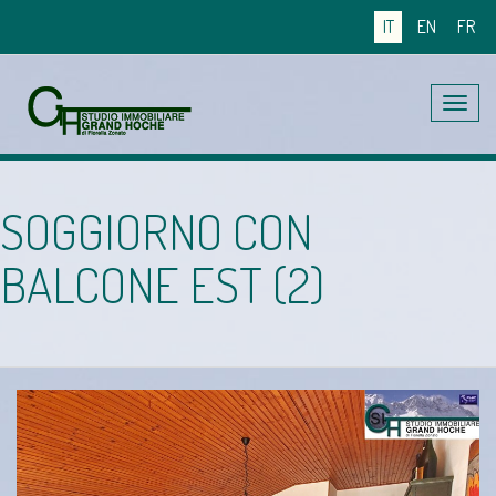
IT
EN
FR
Toggle
navig
SOGGIORNO CON
BALCONE EST (2)