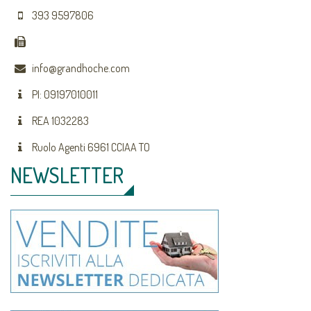
393 9597806
info@grandhoche.com
PI: 09197010011
REA 1032283
Ruolo Agenti 6961 CCIAA TO
NEWSLETTER