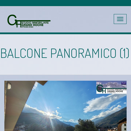
Toggle
navig
BALCONE PANORAMICO (1)