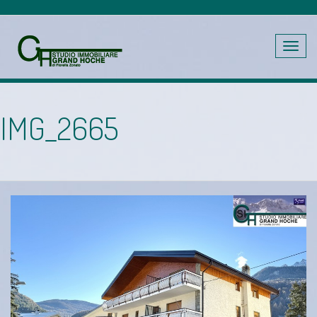
Toggle
navig
IMG_2665