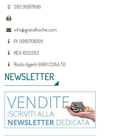
393 9597806
info@grandhoche.com
PI: 09197010011
REA 1032283
Ruolo Agenti 6961 CCIAA TO
NEWSLETTER