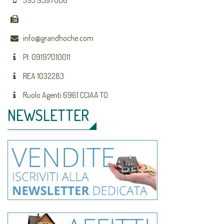
393 9597806
info@grandhoche.com
PI: 09197010011
REA 1032283
Ruolo Agenti 6961 CCIAA TO
NEWSLETTER